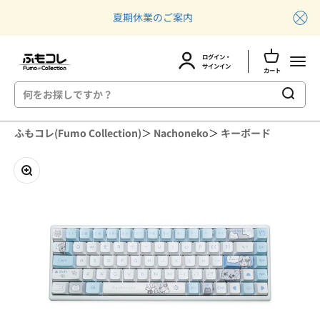
夏期休業のご案内
カートを開
ふもコレ(Fumo Collection)
ログイン・
メニュ
アカウントページに移動する
サインイン
カート
コンテンツへスキップ
ふもコレ(Fumo Collection)
＞
Nachoneko
＞
キーボード
ズームイン